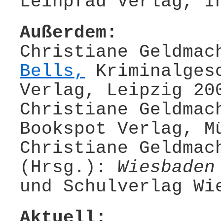
Leinpfad Verlag, I
Außerdem:
Christiane Geldma
Bells,
Kriminalgesc
Verlag, Leipzig 20
Christiane Geldma
Bookspot Verlag, M
Christiane Geldmac
(Hrsg.):
Wiesbaden
und Schulverlag Wi
Aktuell: