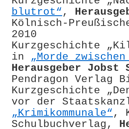
Kurzgeschichte „Na
blutrot“
,
Herausge
Kölnisch-Preußisch
2010
Kurzgeschichte „Ki
in
„Morde zwischen
Herausgeber Jobst 
Pendragon Verlag B
Kurzgeschichte „De
vor der Staatskanz
„Krimikommunale“
, 
Schulbuchverlag,
H