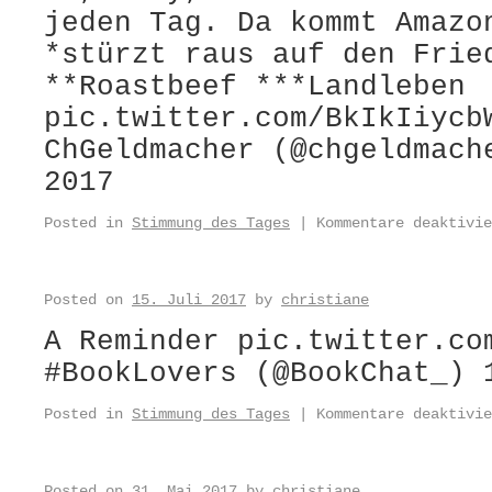
jeden Tag. Da kommt Amazo
*stürzt raus auf den Frie
**Roastbeef ***Landleben
pic.twitter.com/BkIkIiycb
ChGeldmacher (@chgeldmach
2017
Posted in
Stimmung des Tages
|
Kommentare deaktivie
Posted on
15. Juli 2017
by
christiane
A Reminder pic.twitter.co
#BookLovers (@BookChat_) 
Posted in
Stimmung des Tages
|
Kommentare deaktivie
Posted on
31. Mai 2017
by
christiane