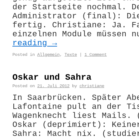
der Startseite nochmal. D
Administrator (final): Di
fertig. Christiane: Ja. F
einzelnen Module müssen 
reading
→
Posted in
Allgemein
,
Texte
|
1 Comment
Oskar und Sahra
Posted on
21. Juli 2012
by
christiane
In Saarbrücken. Später Ab
Lafontaine pult an der Ti
Wagenknecht liest Mails. 
Oskar (deprimiert): Keine
Sahra: Macht nix. (studie