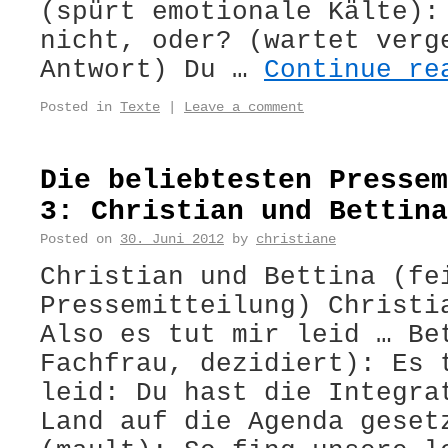
(spürt emotionale Kälte):
nicht, oder? (wartet verg
Antwort) Du …
Continue r
Posted in
Texte
|
Leave a comment
Die beliebtesten Pressem
3: Christian und Bettina
Posted on
30. Juni 2012
by
christiane
Christian und Bettina (fe
Pressemitteilung) Christi
Also es tut mir leid … Be
Fachfrau, dezidiert): Es 
leid: Du hast die Integra
Land auf die Agenda geset