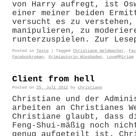
von Harry aufregt, ist Os
einer meiner beiden Ermit
versucht es zu verstehen,
manipulieren, zu moderier
runterzuspielen. Zur Lese
Posted in
Texte
|
Tagged
Christiane Geldmacher
,
Fac
Facebookroman
,
Krimiautorin Wiesbaden
,
Love@Miriam
Client from hell
Posted on
25. Juli 2012
by
christiane
Christiane und der Admini
arbeiten an Christianes W
Christiane glaubt, dass d
Feng-Shui-mäßig noch nich
genug aufgeteilt ist. Chr