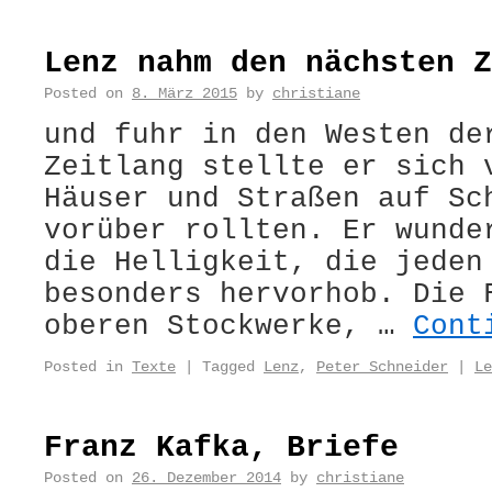
Lenz nahm den nächsten Z
Posted on
8. März 2015
by
christiane
und fuhr in den Westen de
Zeitlang stellte er sich 
Häuser und Straßen auf Sc
vorüber rollten. Er wunde
die Helligkeit, die jeden
besonders hervorhob. Die 
oberen Stockwerke, …
Cont
Posted in
Texte
|
Tagged
Lenz
,
Peter Schneider
|
Le
Franz Kafka, Briefe
Posted on
26. Dezember 2014
by
christiane