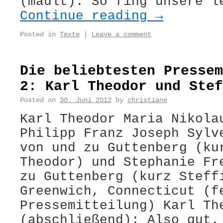
(mault): So fing unsere l
Continue reading
→
Posted in
Texte
|
Leave a comment
Die beliebtesten Pressem
2: Karl Theodor und Stef
Posted on
30. Juni 2012
by
christiane
Karl Theodor Maria Nikola
Philipp Franz Joseph Sylv
von und zu Guttenberg (ku
Theodor) und Stephanie Fr
zu Guttenberg (kurz Steff
Greenwich, Connecticut (f
Pressemitteilung) Karl Th
(abschließend): Also gut.