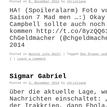
Posted on
8. November 2014
by
christiane
HA! (Spoileralarm) Foto v
Saison 7 Mad men …:) Okay
Campbell sollte auch noch
kommen http://t.co/8yzQQ6
ChGeldmacher (@chgeldmach
2014
Posted in
Wusste ichs doch!
|
Tagged
Don Draper und
7
|
Leave a comment
Sigmar Gabriel
Posted on
4. November 2014
by
christiane
über die aktuelle Lage, w
Nachrichten einschaltet: 
der Irakkrieg, dann Ebola