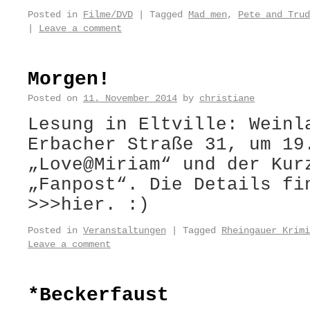
Posted in
Filme/DVD
|
Tagged
Mad men
,
Pete and Trud
|
Leave a comment
Morgen!
Posted on
11. November 2014
by
christiane
Lesung in Eltville: Weinl
Erbacher Straße 31, um 19
„Love@Miriam“ und der Kur
„Fanpost“. Die Details fi
>>>hier. :)
Posted in
Veranstaltungen
|
Tagged
Rheingauer Krimi
Leave a comment
*Beckerfaust