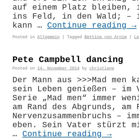
auf einem Platz bleiben, 
ins Feld, in den Wald; – 
kann …
Continue reading
→
Posted in
Allgemein
|
Tagged
Bettina von Arnim
|
Le
Pete Campbell dancing
Posted on
14. November 2014
by
christiane
Der Mann aus >>>Mad men k
sein Leben genießen – im 
Serie „Mad men“ immer wen
am Rand des Abgrunds, am 
Nervenzusammenbruchs – im
eben. Sein Vater stürzt m
…
Continue reading
→