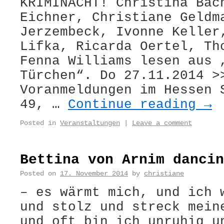
KRIMINACHT! Christina Bac
Eichner, Christiane Geldm
Jerzembeck, Ivonne Keller
Lifka, Ricarda Oertel, Th
Fenna Williams lesen aus 
Türchen“. Do 27.11.2014 >
Voranmeldungen im Hessen 
49, …
Continue reading
→
Posted in
Veranstaltungen
|
Leave a comment
Bettina von Arnim dancin
Posted on
17. November 2014
by
christiane
– es wärmt mich, und ich 
und stolz und streck mein
und oft bin ich unruhig u