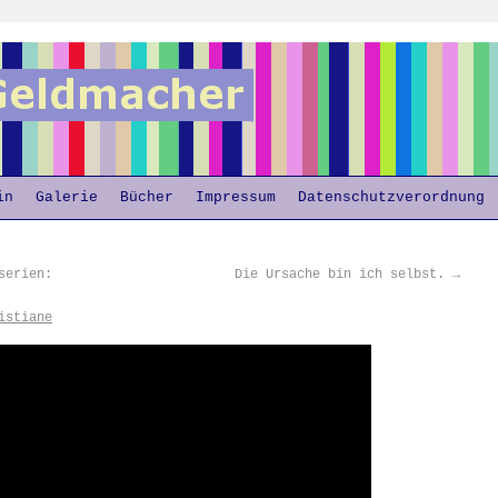
in
Galerie
Bücher
Impressum
Datenschutzverordnung
serien:
Die Ursache bin ich selbst.
→
istiane