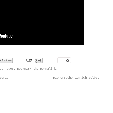
es Tages
. Bookmark the
permalink
.
serien:
Die Ursache bin ich selbst.
→