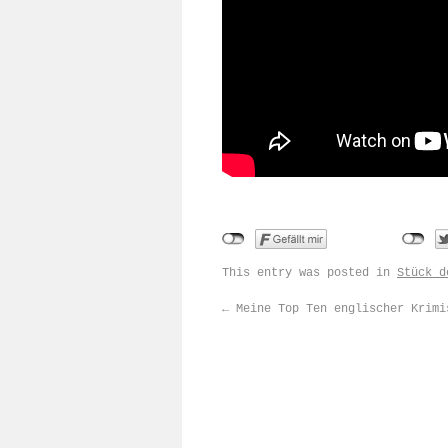
This entry was posted in
Stück d
←
Meine Top Ten englischer Krimi