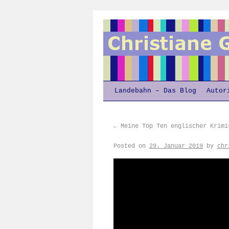
Landebahn – Das Blog
Autor
←
Meine Top Ten englischer Krimi
Posted on
29. Januar 2019
by
chr