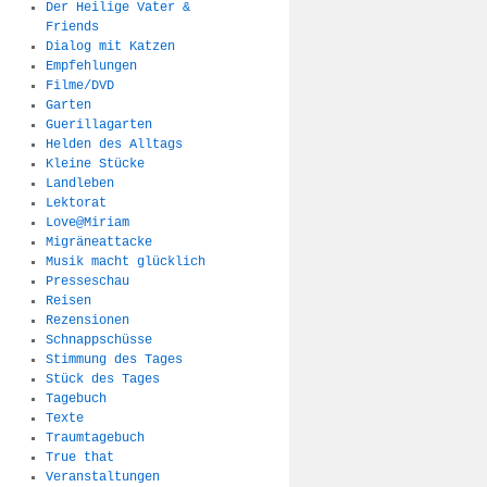
Der Heilige Vater &
Friends
Dialog mit Katzen
Empfehlungen
Filme/DVD
Garten
Guerillagarten
Helden des Alltags
Kleine Stücke
Landleben
Lektorat
Love@Miriam
Migräneattacke
Musik macht glücklich
Presseschau
Reisen
Rezensionen
Schnappschüsse
Stimmung des Tages
Stück des Tages
Tagebuch
Texte
Traumtagebuch
True that
Veranstaltungen